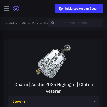
Inicia sesión con Steam
Pistol
SMG
Rifle
Knife
Gloves
Heavy
Case
Coll
Charm | Austin 2025 Highlight | Clutch
Veteran
Souvenir