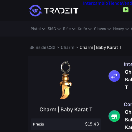
Intercambio
Tienda
Vend
Pistol
SMG
Rifle
Knife
Gloves
Heavy
Skins de CS2
>
Charm
>
Charm | Baby Karat T
Int
Ch
Ba
T
Co
Charm | Baby Karat T
Ch
Ba
$15.43
Precio
Ka