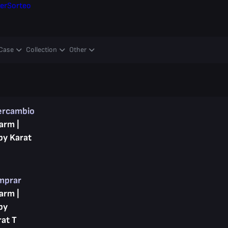
er
Sorteo
Case
Collection
Other
ercambio
arm |
by Karat
mprar
arm |
by
rat T