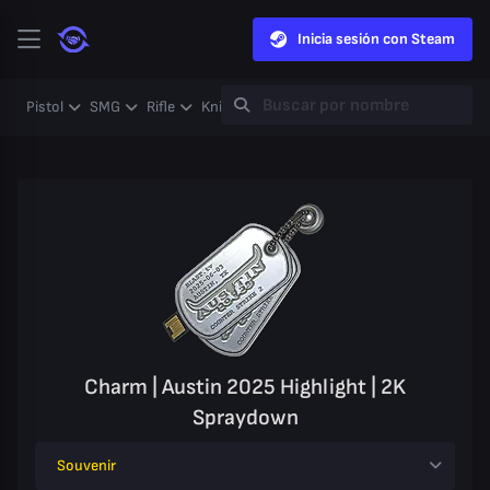
Inicia sesión con Steam
Pistol
SMG
Rifle
Knife
Gloves
Heavy
Case
Coll
Charm | Austin 2025 Highlight | 2K
Spraydown
Souvenir