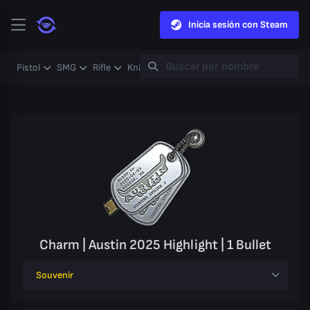
Inicia sesión con Steam
Pistol
SMG
Rifle
Knife
Gloves
Heavy
Case
Coll
Charm | Austin 2025 Highlight | 1 Bullet
Souvenir