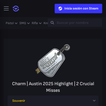
Inicia sesión con Steam
Pistol
SMG
Rifle
Knife
Gloves
Heavy
Case
Coll
Charm | Austin 2025 Highlight | 2 Crucial
Misses
Souvenir