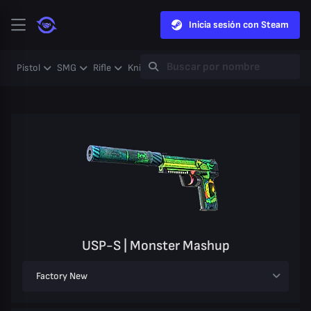
Inicia sesión con Steam
Pistol
SMG
Rifle
Knife
Gloves
Heavy
Case
Coll
USP-S | Monster Mashup
Factory New