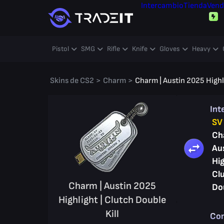
Intercambio
Tienda
Vend
Pistol
SMG
Rifle
Knife
Gloves
Heavy
Skins de CS2
>
Charm
>
Charm | Austin 2025 Highli
Int
SV
Ch
Au
Hig
Cl
Charm | Austin 2025
Dou
Highlight | Clutch Double
Kill
Co