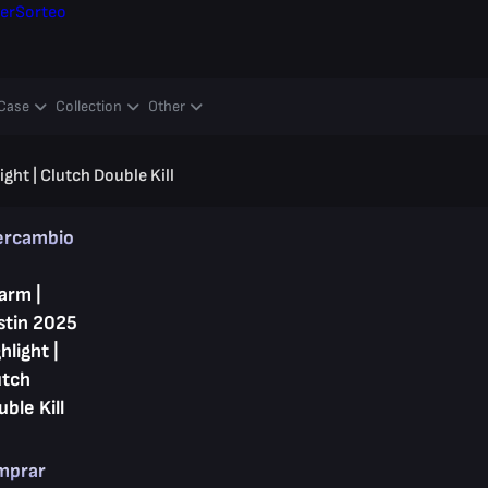
er
Sorteo
Case
Collection
Other
ght | Clutch Double Kill
ercambio
arm |
stin 2025
hlight |
utch
ble Kill
mprar