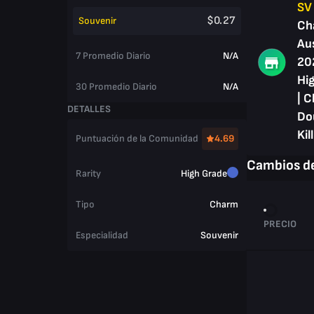
SV
$0.27
Souvenir
Ch
Au
7 Promedio Diario
N/A
20
Hig
30 Promedio Diario
N/A
| C
DETALLES
Do
Kill
Puntuación de la Comunidad
4.69
Cambios de
Rarity
High Grade
Tipo
Charm
PRECIO
Especialidad
Souvenir