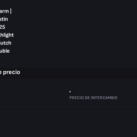
arm |
stin
25
hlight
lutch
uble
 precio
PRECIO DE INTERCAMBIO