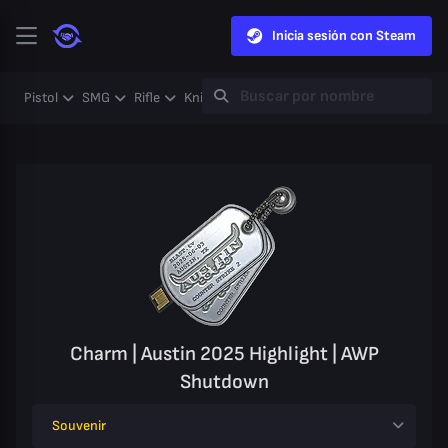
Inicia sesión con Steam
Pistol
SMG
Rifle
Knife
Gloves
Heavy
Case
Coll
Charm | Austin 2025 Highlight | AWP
Shutdown
Souvenir