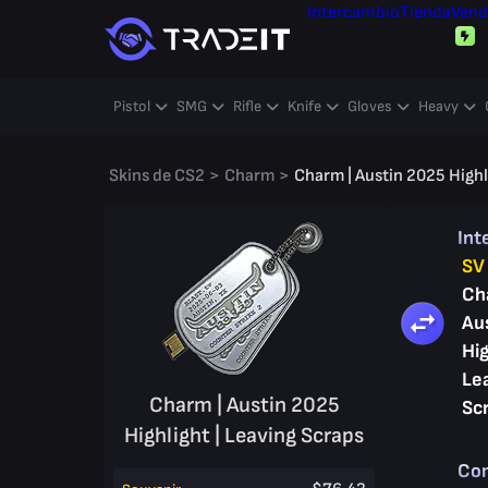
Intercambio
Tienda
Vend
Pistol
SMG
Rifle
Knife
Gloves
Heavy
Skins de CS2
>
Charm
>
Charm | Austin 2025 Highl
Int
SV
Ch
Au
Hig
Le
Charm | Austin 2025
Sc
Highlight | Leaving Scraps
Co