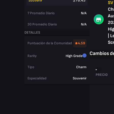
$76.43
Souvenir
SV
Ch
7 Promedio Diario
N/A
Au
20
30 Promedio Diario
N/A
Hig
DETALLES
| L
Sc
Puntuación de la Comunidad
4.59
Cambios de
Rarity
High Grade
Tipo
Charm
PRECIO
Especialidad
Souvenir