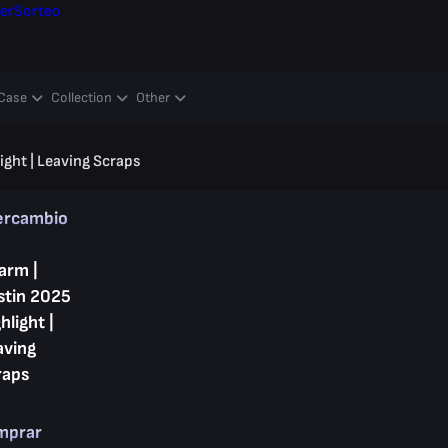
er
Sorteo
Case
Collection
Other
ight | Leaving Scraps
ercambio
arm |
stin 2025
hlight |
aving
raps
mprar