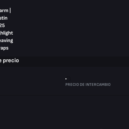
arm |
stin
25
hlight
eaving
raps
 precio
PRECIO DE INTERCAMBIO