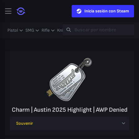
Inicia sesión con Steam
Pistol
SMG
Rifle
Knife
Gloves
Heavy
Case
Coll
Charm | Austin 2025 Highlight | AWP Denied
Souvenir