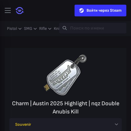
Войти через Steam
Pistol
SMG
Rifle
Knife
Gloves
Heavy
Case
Coll
Charm | Austin 2025 Highlight | nqz Double
Anubis Kill
Souvenir