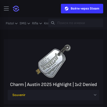
Войти через Steam
Pistol
SMG
Rifle
Knife
Gloves
Heavy
Case
Coll
Charm | Austin 2025 Highlight | 1v2 Denied
Souvenir