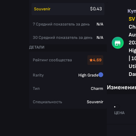
$0.43
Souvenir
Ку
SV
7 Средний показатель за день
N/A
Ch
Au
30 Средний показатель за день
N/A
20
ДЕТАЛИ
Hig
| 1
Рейтинг сообщества
4.69
Uti
Da
Rarity
High Grade
Изменения
Тип
Charm
Специальность
Souvenir
ЦЕНА