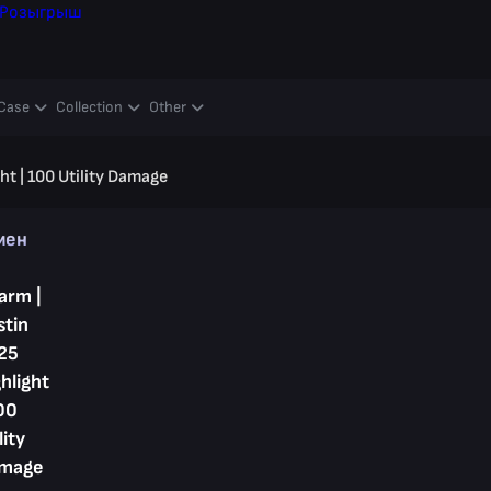
Розыгрыш
Case
Collection
Other
ht | 100 Utility Damage
мен
arm |
stin
25
hlight
00
lity
mage