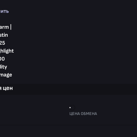
пить
arm |
stin
25
hlight
00
lity
mage
 цен
ЦЕНА ОБМЕНА