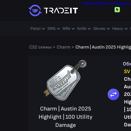
Обмен
Магазин
Продать
Pistol
SMG
Rifle
Knife
Gloves
Heavy
CS2 скины
>
Charm
>
Charm | Austin 2025 Highlig
Об
SV
Ch
Au
20
Hig
Charm | Austin 2025
| 1
Highlight | 100 Utility
Uti
Damage
Da