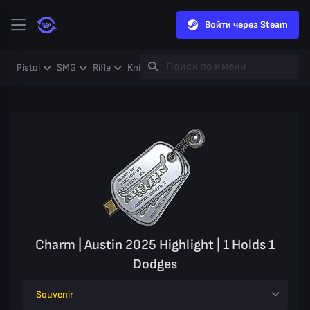
Войти через Steam
Pistol
SMG
Rifle
Knife
Gloves
Heavy
Case
Coll
Charm | Austin 2025 Highlight | 1 Holds 1
Dodges
Souvenir