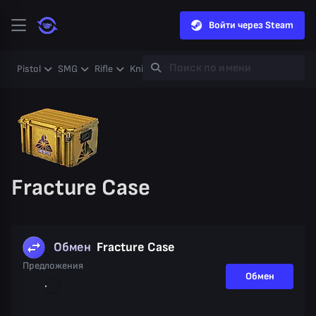
Войти через Steam
Pistol
SMG
Rifle
Knife
Gloves
Heavy
Case
Coll
Fracture Case
Обмен
Fracture Case
Предложения
Обмен