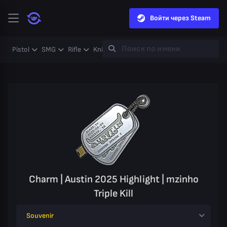
Войти через Steam
Pistol
SMG
Rifle
Knife
Gloves
Heavy
Case
Coll
Charm | Austin 2025 Highlight | mzinho
Triple Kill
Souvenir