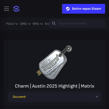
Войти через Steam
Pistol
SMG
Rifle
Knife
Gloves
Heavy
Case
Coll
Charm | Austin 2025 Highlight | Matrix
Souvenir