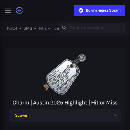
Войти через Steam
Pistol
SMG
Rifle
Knife
Gloves
Heavy
Case
Coll
Charm | Austin 2025 Highlight | Hit or Miss
Souvenir