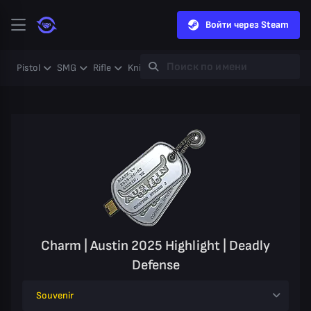
Войти через Steam
Pistol
SMG
Rifle
Knife
Gloves
Heavy
Case
Coll
Charm | Austin 2025 Highlight | Deadly
Defense
Souvenir