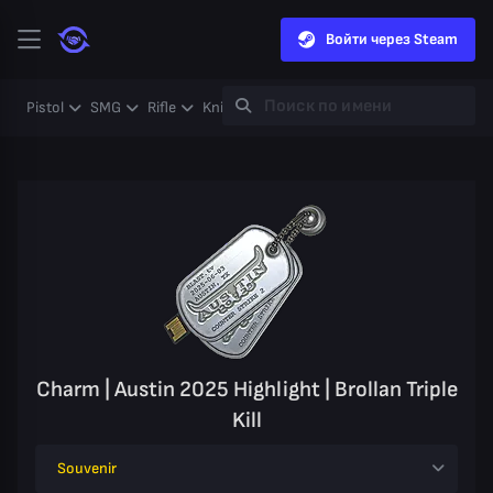
Войти через Steam
Pistol
SMG
Rifle
Knife
Gloves
Heavy
Case
Coll
Charm | Austin 2025 Highlight | Brollan Triple
Kill
Souvenir