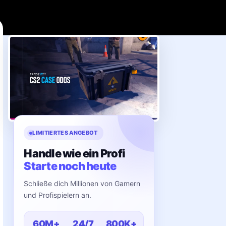
LIMITIERTES ANGEBOT
Handle wie ein Profi
Starte noch heute
Schließe dich Millionen von Gamern
und Profispielern an.
60M+
24/7
800K+