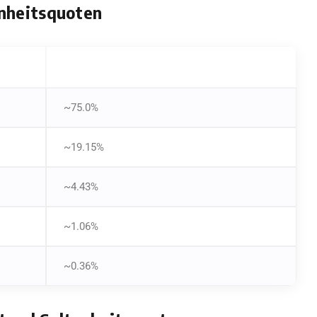
enheitsquoten
UNGEFÄHRE DROP CHANCE PRO PAKET
~75.0%
~19.15%
~4.43%
~1.06%
~0.36%