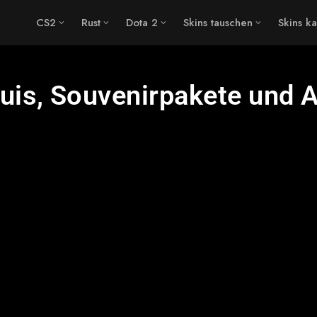
CS2
Rust
Dota 2
Skins tauschen
Skins k
uis, Souvenirpakete und 