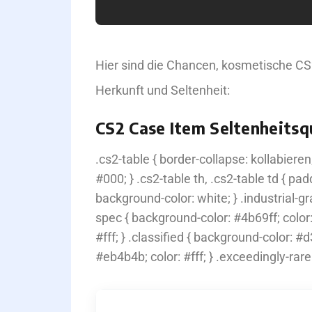
Hier sind die Chancen, kosmetische CS
Herkunft und Seltenheit:
CS2 Case Item Seltenheits
.cs2-table { border-collapse: kollabieren;
#000; } .cs2-table th, .cs2-table td { pad
background-color: white; } .industrial-gr
spec { background-color: #4b69ff; color: 
#fff; } .classified { background-color: #d
#eb4b4b; color: #fff; } .exceedingly-rare
SELTENHEIT