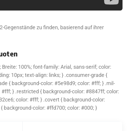
2-Gegenstände zu finden, basierend auf ihrer
quoten
 Breite: 100%; font-family: Arial, sans-serif; color:
ding: 10px; text-align: links; } .consumer-grade {
ade { background-color: #5e98d9; color: #fff; } .mil-
#fff; } .restricted { background-color: #8847ff; color:
32ce6; color: #fff; } .covert { background-color:
 { background-color: #ffd700; color: #000; }
UNGEFÄHRE DROP-CHANCE PRO FALL