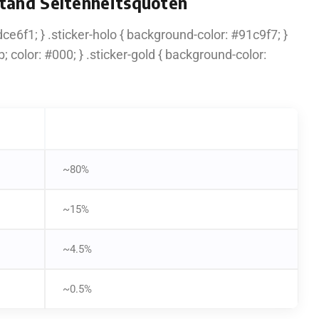
stand Seltenheitsquoten
e6f1; } .sticker-holo { background-color: #91c9f7; }
; color: #000; } .sticker-gold { background-color:
UNGEFÄHRE DROP-CHANCE PRO KAPSEL
~80%
~15%
~4.5%
~0.5%