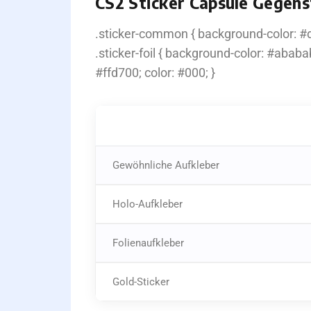
CS2 Sticker Capsule Gegen
.sticker-common { background-color: #dc
.sticker-foil { background-color: #ababab
#ffd700; color: #000; }
SELTENHEIT
Gewöhnliche Aufkleber
Holo-Aufkleber
Folienaufkleber
Gold-Sticker