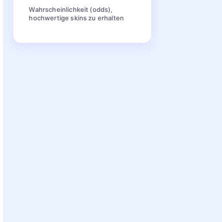
Wahrscheinlichkeit (odds),
hochwertige skins zu erhalten
Best practices für die eröffnung
von CS2-fällen
Falldrops und verdienen von
fällen durch gameplay
Schlussfolgerung
Faqs