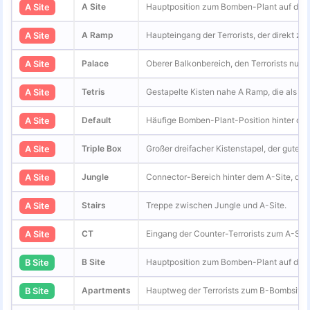
A Site
Hauptposition zum Bomben-Plant auf der 
A Site
A Ramp
Haupteingang der Terrorists, der direkt zum
A Site
Palace
Oberer Balkonbereich, den Terrorists nutz
A Site
Tetris
Gestapelte Kisten nahe A Ramp, die als D
A Site
Default
Häufige Bomben-Plant-Position hinter den 
A Site
Triple Box
Großer dreifacher Kistenstapel, der gute d
A Site
Jungle
Connector-Bereich hinter dem A-Site, den
A Site
Stairs
Treppe zwischen Jungle und A-Site.
A Site
CT
Eingang der Counter-Terrorists zum A-Site
A Site
B Site
Hauptposition zum Bomben-Plant auf der 
B Site
Apartments
Hauptweg der Terrorists zum B-Bombsite.
B Site