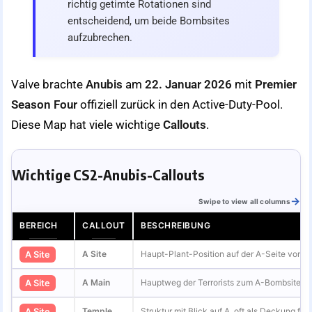
richtig getimte Rotationen sind
entscheidend, um beide Bombsites
aufzubrechen.
Valve brachte
Anubis
am
22. Januar 2026
mit
Premier
Season Four
offiziell zurück in den Active-Duty-Pool.
Diese Map hat viele wichtige
Callouts
.
Wichtige CS2-Anubis-Callouts
Swipe to view all columns
BEREICH
CALLOUT
BESCHREIBUNG
A Site
Haupt-Plant-Position auf der A-Seite von A
A Site
A Main
Hauptweg der Terrorists zum A-Bombsite.
A Site
Temple
Struktur mit Blick auf A, oft als Deckung für 
A Site