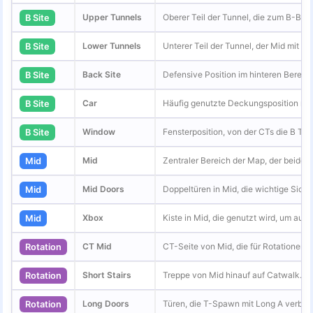
Upper Tunnels
Oberer Teil der Tunnel, die zum B-Bom
B Site
Lower Tunnels
Unterer Teil der Tunnel, der Mid mit B 
B Site
Back Site
Defensive Position im hinteren Bereic
B Site
Car
Häufig genutzte Deckungsposition na
B Site
Window
Fensterposition, von der CTs die B Tunn
B Site
Mid
Zentraler Bereich der Map, der beide 
Mid
Mid Doors
Doppeltüren in Mid, die wichtige Sich
Mid
Xbox
Kiste in Mid, die genutzt wird, um auf
Mid
CT Mid
CT-Seite von Mid, die für Rotationen n
Rotation
Short Stairs
Treppe von Mid hinauf auf Catwalk.
Rotation
Long Doors
Türen, die T-Spawn mit Long A verbin
Rotation