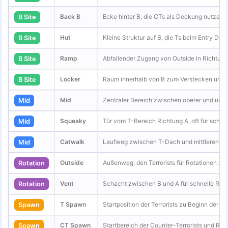
Back B
Ecke hinter B, die CTs als Deckung nutzen.
B Site
Hut
Kleine Struktur auf B, die Ts beim Entry Dec
B Site
Ramp
Abfallender Zugang von Outside in Richtung
B Site
Locker
Raum innerhalb von B zum Verstecken und K
B Site
Mid
Zentraler Bereich zwischen oberer und unte
Mid
Squeaky
Tür vom T-Bereich Richtung A, oft für schnel
Mid
Catwalk
Laufweg zwischen T-Dach und mittleren Ber
Mid
Outside
Außenweg, den Terrorists für Rotationen z
Rotation
Vent
Schacht zwischen B und A für schnelle Rot
Rotation
T Spawn
Startposition der Terrorists zu Beginn der R
Spawn
CT Spawn
Startbereich der Counter-Terrorists und Rot
Spawn