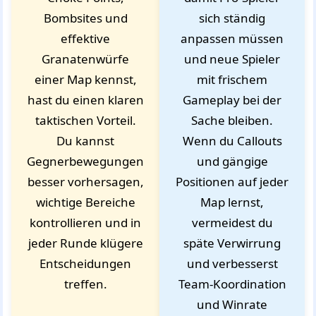
Bombsites und
sich ständig
effektive
anpassen müssen
Granatenwürfe
und neue Spieler
einer Map kennst,
mit frischem
hast du einen klaren
Gameplay bei der
taktischen Vorteil.
Sache bleiben.
Du kannst
Wenn du Callouts
Gegnerbewegungen
und gängige
besser vorhersagen,
Positionen auf jeder
wichtige Bereiche
Map lernst,
kontrollieren und in
vermeidest du
jeder Runde klügere
späte Verwirrung
Entscheidungen
und verbesserst
treffen.
Team-Koordination
und Winrate