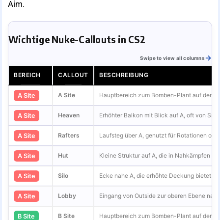
Aim.
Wichtige Nuke-Callouts in CS2
Swipe to view all columns
BEREICH
CALLOUT
BESCHREIBUNG
A Site
Hauptbereich zum Bomben-Plant auf der ob
A Site
Heaven
Erhöhter Balkon mit Blick auf A, oft von Sni
A Site
Rafters
Laufsteg über A, genutzt für Rotationen od
A Site
Hut
Kleine Struktur auf A, die in Nahkämpfen De
A Site
Silo
Ecke nahe A, die erhöhte Deckung bietet.
A Site
Lobby
Eingang von Outside zur oberen Ebene nahe
A Site
B Site
Hauptbereich zum Bomben-Plant auf der unt
B Site