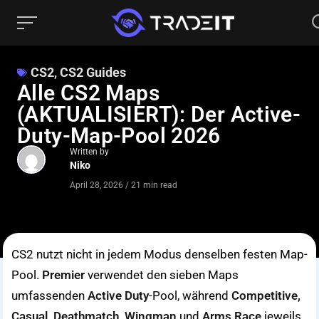
CS2
,
CS2 Guides
Alle CS2 Maps
(AKTUALISIERT): Der Active-
Duty-Map-Pool 2026
Written by
Niko
April 28, 2026
/
21 min read
CS2 nutzt nicht in jedem Modus denselben festen Map-
Pool.
Premier
verwendet den sieben Maps
umfassenden
Active Duty
-Pool, während
Competitive,
Casual, Deathmatch, Wingman
und
Arms Race
jeweils