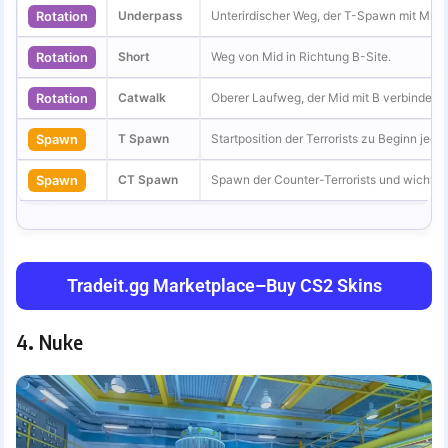
Underpass
Unterirdischer Weg, der T-Spawn mit Mid v
Rotation
Short
Weg von Mid in Richtung B-Site.
Rotation
Catwalk
Oberer Laufweg, der Mid mit B verbindet.
Rotation
T Spawn
Startposition der Terrorists zu Beginn jede
Spawn
CT Spawn
Spawn der Counter-Terrorists und wichtig
Spawn
Tradeit.gg Marketplace
–
Buy CS2 Skins
4
.
Nuke