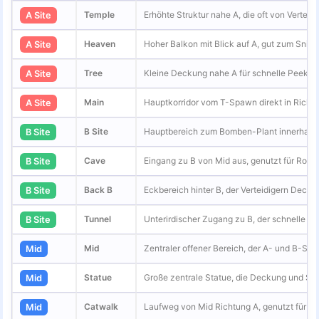
Temple
Erhöhte Struktur nahe A, die oft von Verteid
A Site
Heaven
Hoher Balkon mit Blick auf A, gut zum Snipe
A Site
Tree
Kleine Deckung nahe A für schnelle Peeks 
A Site
Main
Hauptkorridor vom T-Spawn direkt in Richtu
A Site
B Site
Hauptbereich zum Bomben-Plant innerhalb d
B Site
Cave
Eingang zu B von Mid aus, genutzt für Rotat
B Site
Back B
Eckbereich hinter B, der Verteidigern Deckun
B Site
Tunnel
Unterirdischer Zugang zu B, der schnelle T-
B Site
Mid
Zentraler offener Bereich, der A- und B-Seit
Mid
Statue
Große zentrale Statue, die Deckung und Sicht
Mid
Catwalk
Laufweg von Mid Richtung A, genutzt für Ro
Mid