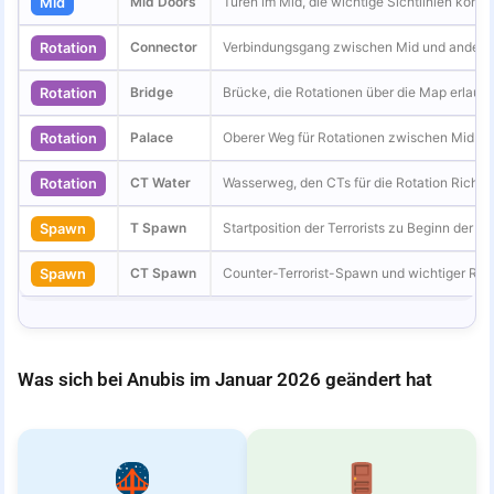
Mid Doors
Türen im Mid, die wichtige Sichtlinien kontro
Mid
Connector
Verbindungsgang zwischen Mid und andere
Rotation
Bridge
Brücke, die Rotationen über die Map erlaubt
Rotation
Palace
Oberer Weg für Rotationen zwischen Mid un
Rotation
CT Water
Wasserweg, den CTs für die Rotation Richtu
Rotation
T Spawn
Startposition der Terrorists zu Beginn der R
Spawn
CT Spawn
Counter-Terrorist-Spawn und wichtiger Rot
Spawn
Was sich bei Anubis im Januar 2026 geändert hat