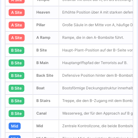
Heaven
Erhöhte Position über A mit starken defensiv
A Site
Pillar
Große Säule in der Mitte von A, häufige De
A Site
A Ramp
Rampe, die in den A-Bombsite führt.
A Site
B Site
Haupt-Plant-Position auf der B-Seite von A
B Site
B Main
Hauptangriffspfad der Terrorists auf B.
B Site
Back Site
Defensive Position hinter dem B-Bombsite.
B Site
Boat
Bootsförmige Deckungsstruktur innerhalb de
B Site
B Stairs
Treppe, die den B-Zugang mit dem Bombsite
B Site
Canal
Wasserweg, der für den Approach auf B genu
B Site
Mid
Zentrale Kontrollzone, die beide Bombsites 
Mid