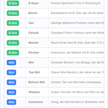
B Apps
Innerer Apartment-Flur in Richtung B.
B Site
Bench
Bankbereich im B-Site, der oft als defens
B Site
Van
Häufige defensive Position nahe dem Eing
B Site
Default
Standard-Plant-Position nahe der Mitte de
B Site
Market
Raum hinter dem B-Site, über den CTs aus
B Site
Kitchen
Innenraum, der Market mit B-Site verbinde
B Site
Mid
Zentraler Bereich von Mirage, der die Rota
Mid
Top Mid
Oberer Mid-Bereich, der näher an der Terror
Mid
Bottom Mid
Unterer Teil von Mid nahe Underpass.
Mid
Window
Sniper-Fenster mit Blick auf Mid von der C
Mid
Connector
Gang, der Mid mit dem A-Bombsite verbind
Mid