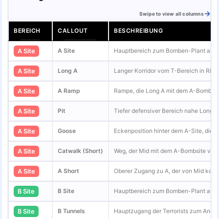
Swipe to view all columns
BEREICH
CALLOUT
BESCHREIBUNG
A Site
Hauptbereich zum Bomben-Plant auf de
A Site
Long A
Langer Korridor vom T-Bereich in Ric
A Site
A Ramp
Rampe, die Long A mit dem A-Bombsite
A Site
Pit
Tiefer defensiver Bereich nahe Long A
A Site
Goose
Eckenposition hinter dem A-Site, die 
A Site
Catwalk (Short)
Weg, der Mid mit dem A-Bombsite verb
A Site
A Short
Oberer Zugang zu A, der von Mid kom
A Site
B Site
Hauptbereich zum Bomben-Plant auf de
B Site
B Tunnels
Hauptzugang der Terrorists zum Angriff
B Site