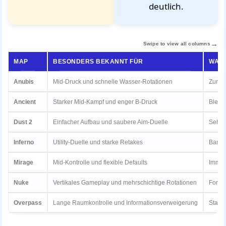
deutlich.
Swipe to view all columns
MAP
BESONDERS BEKANNT FÜR
WARU
Anubis
Mid-Druck und schnelle Wasser-Rotationen
Zurück
Ancient
Starker Mid-Kampf und enger B-Druck
Bleibt
Dust 2
Einfacher Aufbau und saubere Aim-Duelle
Sehr g
Inferno
Utility-Duelle und starke Retakes
Banan
Mirage
Mid-Kontrolle und flexible Defaults
Immer
Nuke
Vertikales Gameplay und mehrschichtige Rotationen
Forde
Overpass
Lange Raumkontrolle und Informationsverweigerung
Stark 