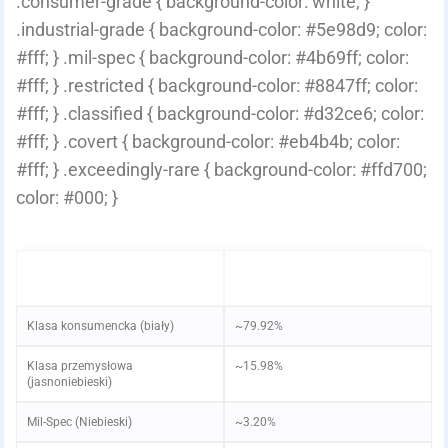
.consumer-grade { background-color: white; }
.industrial-grade { background-color: #5e98d9; color:
#fff; } .mil-spec { background-color: #4b69ff; color:
#fff; } .restricted { background-color: #8847ff; color:
#fff; } .classified { background-color: #d32ce6; color:
#fff; } .covert { background-color: #eb4b4b; color:
#fff; } .exceedingly-rare { background-color: #ffd700;
color: #000; }
RZADKOŚĆ
PRZYBLIŻONA SZANSA NA
SPADEK NA SKRZYNKĘ
Klasa konsumencka (biały)
~79.92%
Klasa przemysłowa
~15.98%
(jasnoniebieski)
Mil-Spec (Niebieski)
~3.20%