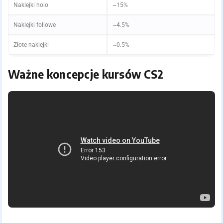
Naklejki holo
~15%
Naklejki foliowe
~4.5%
Złote naklejki
~0.5%
Ważne koncepcje kursów CS2