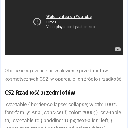
Oto, jakie są szanse na znalezienie przedmiotów
kosmetycznych CS2, w oparciu o ich źródło i rzadkość:
CS2 Rzadkość przedmiotów
.cs2-table { border-collapse: collapse; width: 100%;
font-family: Arial, sans-serif; color: #000; } .cs2-table
th, .cs2-table td { padding: 10px; text-align: left; }