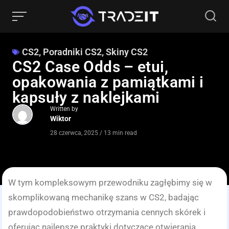
CS2
,
Poradniki CS2
,
Skiny CS2
CS2 Case Odds – etui,
opakowania z pamiątkami i
kapsuły z naklejkami
Written by
Wiktor
28 czerwca, 2025
/
13 min read
W tym kompleksowym przewodniku zagłębimy się w
skomplikowaną mechanikę szans w CS2, badając
prawdopodobieństwo otrzymania cennych skórek i
oferując najlepsze praktyki dotyczące otwierania