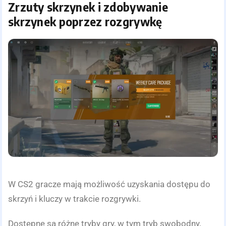
Zrzuty skrzynek i zdobywanie
skrzynek poprzez rozgrywkę
W CS2 gracze mają możliwość uzyskania dostępu do
skrzyń i kluczy w trakcie rozgrywki.
Dostępne są różne tryby gry, w tym tryb swobodny,