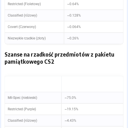
Restricted (Fioletowy)
~0.64%
Classified (różowy)
~0.128%
Covert (Czerwony)
~0.064%
Niezwykle rzadkie (złoty)
~0.26%
Szanse na rzadkość przedmiotów z pakietu
pamiątkowego CS2
RZADKOŚĆ
PRZYBLIŻONA SZANSA ZRZUTU
NA PACZKĘ
Mil-Spec (niebieski)
~75.0%
Restricted (Purple)
~19.15%
Classified (różowy)
~4.43%