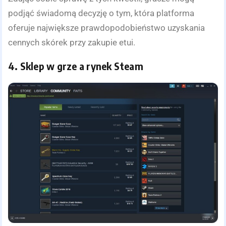
podjąć świadomą decyzję o tym, która platforma
oferuje największe prawdopodobieństwo uzyskania
cennych skórek przy zakupie etui.
4. Sklep w grze a rynek Steam