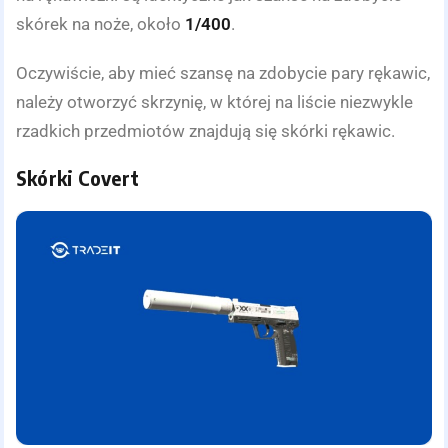
skórek na noże, około
1/400
.
Oczywiście, aby mieć szansę na zdobycie pary rękawic,
należy otworzyć skrzynię, w której na liście niezwykle
rzadkich przedmiotów znajdują się skórki rękawic.
Skórki Covert