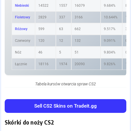
Niebieski
14522
1557
16079
9.684%
80
Fioletowy
2829
337
3166
10.644%
15
Różowy
599
63
662
9.517%
3.
Czerwony
120
12
132
9.091%
0.
Nóż
46
5
51
9.804%
0.
Łącznie
18116
1974
20090
9.826%
10
Tabela kursów otwarcia spraw CS2
Sell CS2 Skins on Tradeit.gg
Skórki do noży CS2