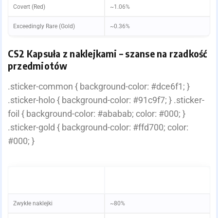
Covert (Red)
~1.06%
Exceedingly Rare (Gold)
~0.36%
CS2 Kapsuła z naklejkami – szanse na rzadkość
przedmiotów
.sticker-common { background-color: #dce6f1; }
.sticker-holo { background-color: #91c9f7; } .sticker-
foil { background-color: #ababab; color: #000; }
.sticker-gold { background-color: #ffd700; color:
#000; }
RZADKOŚĆ
PRZYBLIŻONA SZANSA NA DROP
NA KAPSUŁĘ
Zwykłe naklejki
~80%