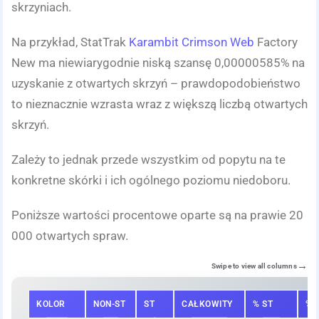
skrzyniach.
Na przykład, StatTrak
Karambit Crimson Web
Factory
New ma niewiarygodnie niską szansę 0,00000585% na
uzyskanie z otwartych skrzyń – prawdopodobieństwo
to nieznacznie wzrasta wraz z większą liczbą otwartych
skrzyń.
Zależy to jednak przede wszystkim od popytu na te
konkretne skórki i ich ogólnego poziomu niedoboru.
Poniższe wartości procentowe oparte są na prawie 20
000 otwartych spraw.
Swipe to view all columns
KOLOR
NON-ST
ST
CAŁKOWITY
% ST
% 