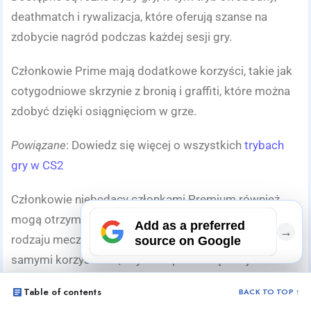
deathmatch i rywalizacja, które oferują szanse na
zdobycie nagród podczas każdej sesji gry.
Członkowie Prime mają dodatkowe korzyści, takie jak
cotygodniowe skrzynie z bronią i graffiti, które można
zdobyć dzięki osiągnięciom w grze.
Powiązane
: Dowiedz się więcej o wszystkich
trybach
gry w CS2
Członkowie niebędący członkami Premium również
mogą otrzymywać zrzuty skrzyń na koniec dowolnego
Add as a preferred
→
rodzaju meczu CS2, ale mogą nie cieszyć się tymi
source on Google
samymi korzyściami, chyba że podniosą swój
status
członkostwa
. Stanowi to dodatkową zachętę do grania
Table of contents
BACK TO TOP ↑
w CS2 poza samą emocjonującą rozgrywką.