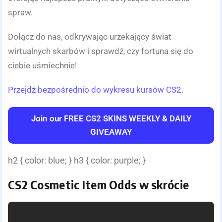
spraw.
Dołącz do nas, odkrywając urzekający świat
wirtualnych skarbów i sprawdź, czy fortuna się do
ciebie uśmiechnie!
Przejdź bezpośrednio do wykresu kursów CS2.
Join our FREE CS2 SKINS WEEKLY & DAILY
GIVEAWAY
h2 { color: blue; } h3 { color: purple; }
CS2 Cosmetic Item Odds w skrócie