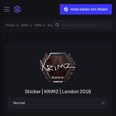
Inicia sesión con Steam
Pistol
SMG
Rifle
Knife
Gloves
Heavy
Case
Coll
Sticker | KRIMZ | London 2018
Normal