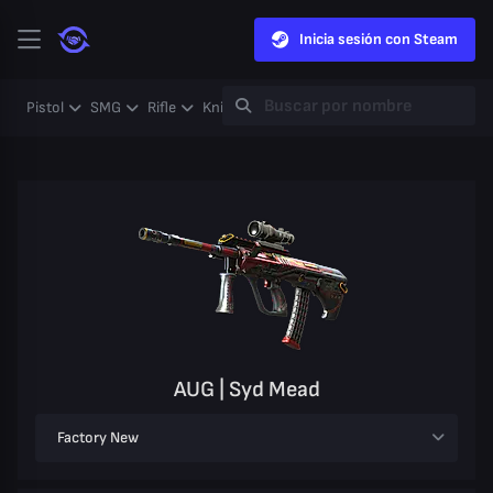
Inicia sesión con Steam
Pistol
SMG
Rifle
Knife
Gloves
Heavy
Case
Coll
AUG | Syd Mead
Factory New