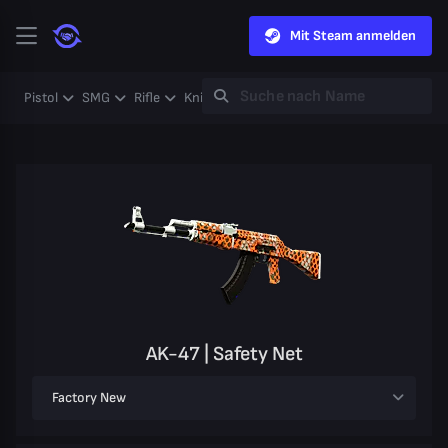
Mit Steam anmelden
Pistol
SMG
Rifle
Knife
Gloves
Heavy
Case
Coll
AK-47 | Safety Net
Factory New