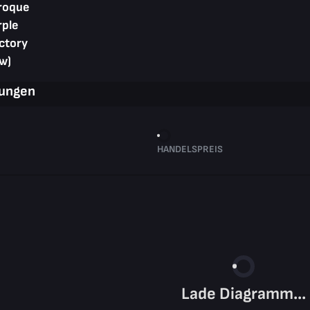
roque
rple
ctory
w)
rungen
HANDELSPREIS
Lade Diagramm...