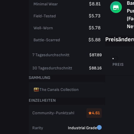
Ba
$8.81
Minimal Wear
Pu
$5.73
Field-Tested
(Fa
Ne
$5.78
Well-Worn
Preisände
$5.88
Battle-Scarred
7 Tagesdurchschnitt
$87.89
PREIS
30 Tagesdurchschnitt
$88.16
SAMMLUNG
The Canals Collection
EINZELHEITEN
Community-Punktzahl
4.61
Rarity
Industrial Grade