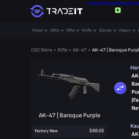
Handel
Shop
Verkaufen
V
Pistol
SMG
Rifle
Knife
Gloves
Heavy
CS2 Skins
>
Rifle
>
AK-47
>
AK-47 | Baroque Purp
Ha
AK
Ba
Pu
(Fa
Ne
AK-47 | Baroque Purple
Ka
$88.05
Factory New
AK