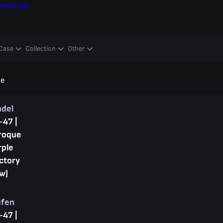
erlosung
Case
Collection
Other
le
ndel
-47 |
roque
rple
ctory
w)
ufen
-47 |