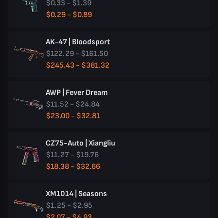
$0.33 - $1.39
$0.29 - $0.89
AK-47 | Bloodsport
$122.29 - $161.50
$245.43 - $381.32
AWP | Fever Dream
$11.52 - $24.84
$23.00 - $32.81
CZ75-Auto | Xiangliu
$11.27 - $19.76
$18.38 - $32.66
XM1014 | Seasons
$1.25 - $2.95
$2.07 - $4.93