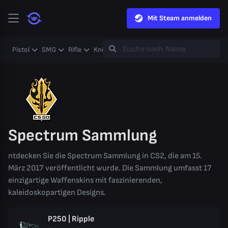
Mit Steam anmelden
Pistol
SMG
Rifle
Knife
Gloves
Heavy
Case
Coll
Spectrum Sammlung
ntdecken Sie die Spectrum Sammlung in CS2, die am 15.
März 2017 veröffentlicht wurde. Die Sammlung umfasst 17
einzigartige Waffenskins mit faszinierenden,
kaleidoskopartigen Designs.
P250 | Ripple