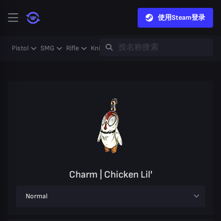
使用Steam登录
Pistol
SMG
Rifle
Knife
Gloves
Heavy
Case
Coll
Charm | Chicken Lil'
Normal