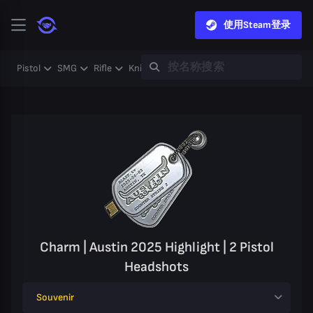
使用Steam登录
Pistol
SMG
Rifle
Knife
Gloves
Heavy
Case
Coll
Charm | Austin 2025 Highlight | 2 Pistol
Headshots
Souvenir