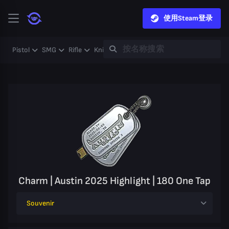
使用Steam登录
Pistol
SMG
Rifle
Knife
Gloves
Heavy
Case
Coll
Charm | Austin 2025 Highlight | 180 One Tap
Souvenir