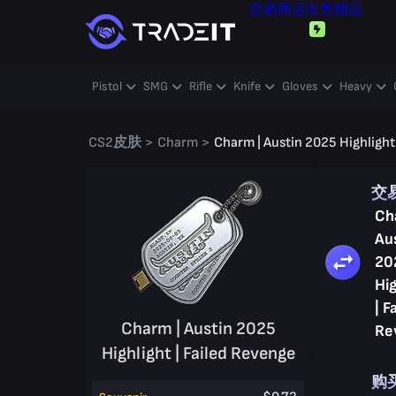
交易
商店
出售
赠品
Pistol
SMG
Rifle
Knife
Gloves
Heavy
CS2皮肤
>
Charm
>
Charm | Austin 2025 Highlight
交
Ch
Au
20
Hig
| F
Charm | Austin 2025
Re
Highlight | Failed Revenge
购