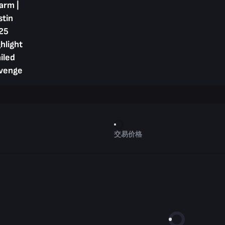
arm |
stin
25
hlight
ailed
venge
交易价格