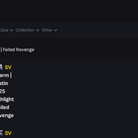
Case
Collection
Other
 | Failed Revenge
易
SV
arm |
stin
25
hlight
ailed
venge
买
SV