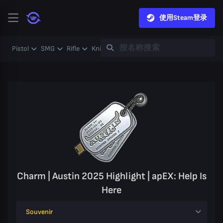
使用Steam登录
Pistol
SMG
Rifle
Knife
Gloves
Heavy
Case
Coll
Charm | Austin 2025 Highlight | apEX: Help Is
Here
Souvenir