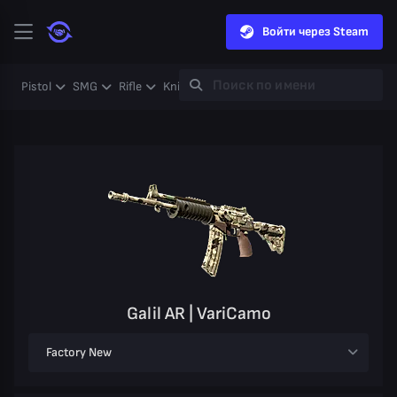
Войти через Steam
Pistol
SMG
Rifle
Knife
Gloves
Heavy
Case
Coll
Galil AR | VariCamo
Factory New