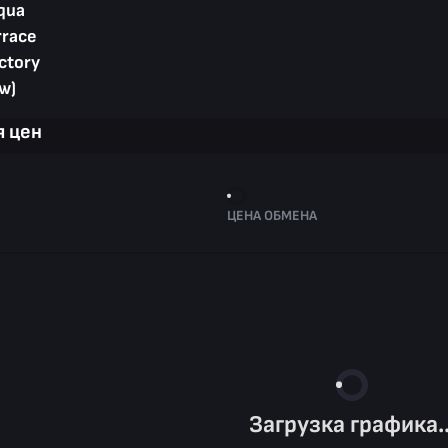
Aqua
rrace
ctory
w)
 цен
ЦЕНА ОБМЕНА
Загрузка графика..