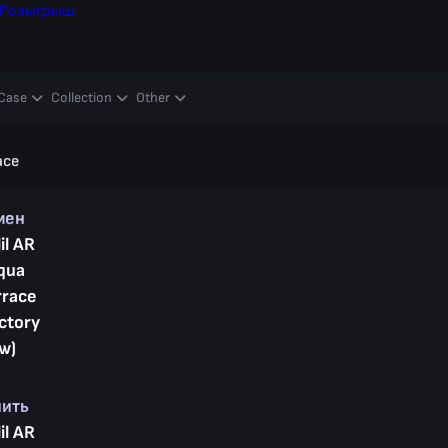
Розыгрыш
Case
Collection
Other
ace
мен
il AR
Aqua
rrace
ctory
w)
пить
il AR