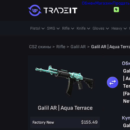
Обмен
Магазин
Продать
Pistol
SMG
Rifle
Knife
Gloves
Heavy
CS2 скины
>
Rifle
>
Galil AR
>
Galil AR | Aqua Terr
Об
Gal
| 
Te
(Fa
Ne
Galil AR | Aqua Terrace
Ку
$155.49
Factory New
Gal