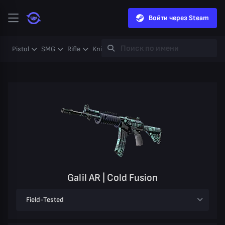
Войти через Steam
Pistol
SMG
Rifle
Knife
Gloves
Heavy
Case
Coll
Galil AR | Cold Fusion
Field-Tested