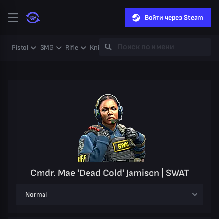
Войти через Steam
Pistol
SMG
Rifle
Knife
Gloves
Heavy
Case
Coll
Cmdr. Mae 'Dead Cold' Jamison | SWAT
Normal