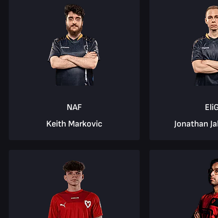
NAF
Eli
Keith Markovic
Jonathan J