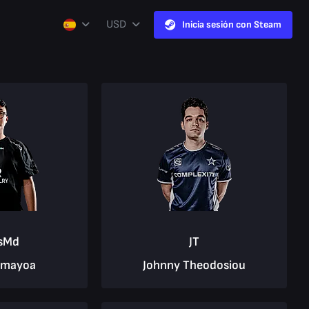
USD
Inicia sesión con Steam
sMd
JT
amayoa
Johnny Theodosiou