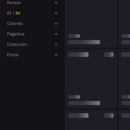
millions
Rareza
of players
/
ST
SV
Colores
Pegatina
Colección
Flotar