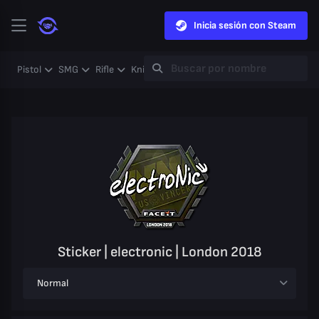
Inicia sesión con Steam
Pistol
SMG
Rifle
Knife
Gloves
Heavy
Case
Coll
Sticker | electronic | London 2018
Normal