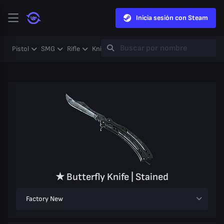
Inicia sesión con Steam
Pistol
SMG
Rifle
Knife
Gloves
Heavy
Case
Coll
★ Butterfly Knife | Stained
Factory New