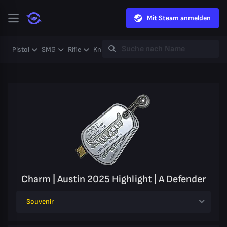
Mit Steam anmelden
Pistol
SMG
Rifle
Knife
Gloves
Heavy
Case
Coll
Charm | Austin 2025 Highlight | A Defender
Souvenir