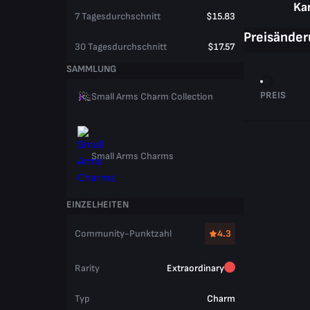
Ka
7 Tagesdurchschnitt
$15.83
Preisände
30 Tagesdurchschnitt
$17.57
SAMMLUNG
PREIS
Small Arms Charm Collection
Small Arms Charms
EINZELHEITEN
Community-Punktzahl
4.3
Rarity
Extraordinary
Typ
Charm