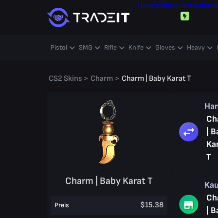
Handel
Shop
Verkaufen
V
Pistol
SMG
Rifle
Knife
Gloves
Heavy
CS2 Skins
>
Charm
>
Charm | Baby Karat T
Ha
Ch
| B
Ka
T
Charm | Baby Karat T
Ka
Ch
$15.38
Preis
| B