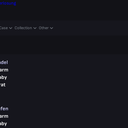
erlosung
Case
Collection
Other
ndel
arm
aby
rat
ufen
arm
aby