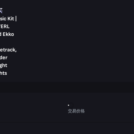
买
ic Kit |
ERL
d Ekko
etrack,
der
ght
hts
交易价格