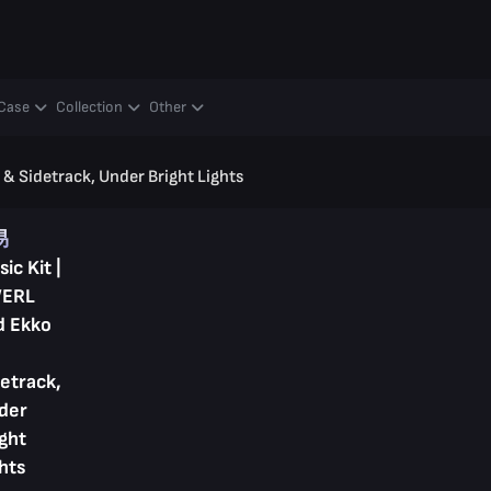
Case
Collection
Other
& Sidetrack, Under Bright Lights
易
ic Kit |
ERL
d Ekko
etrack,
der
ght
hts