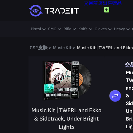
交易
商店
出售
赠品
Pistol
SMG
Rifle
Knife
Gloves
Heavy
CS2皮肤
>
Music Kit
>
Music Kit | TWERL and Ekko 
交
Mus
TW
an
&
Sid
Music Kit | TWERL and Ekko
Un
& Sidetrack, Under Bright
Bri
Lights
Lig