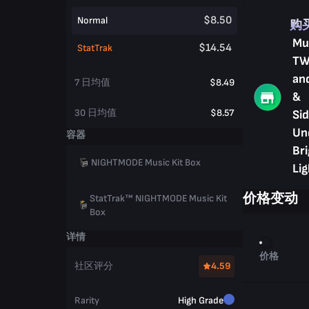
$8.50
Normal
购
Mus
$14.54
StatTrak
TW
an
7 日均值
$8.49
&
30 日均值
$8.57
Sid
Un
容器
Bri
NIGHTMODE Music Kit Box
Lig
价格变动
StatTrak™ NIGHTMODE Music Kit
Box
详情
价格
社区评分
4.59
Rarity
High Grade