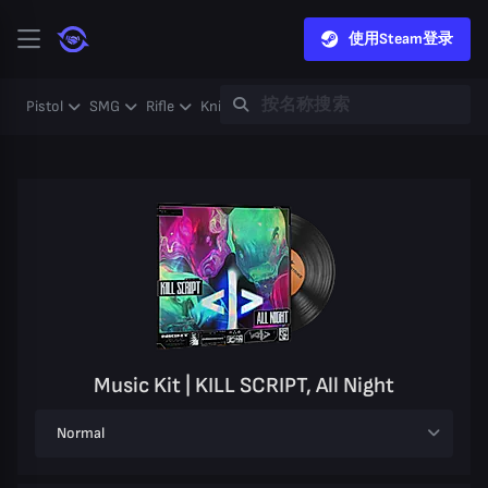
使用Steam登录
Pistol
SMG
Rifle
Knife
Gloves
Heavy
Case
Coll
Music Kit | KILL SCRIPT, All Night
Normal