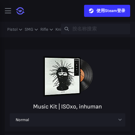
使用Steam登录
Pistol
SMG
Rifle
Knife
Gloves
Heavy
Case
Coll
Music Kit | ISOxo, inhuman
Normal