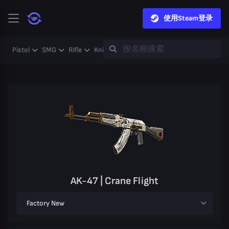
使用Steam登录
Pistol
SMG
Rifle
Knife
Gloves
Heavy
Case
Coll
AK-47 | Crane Flight
Factory New