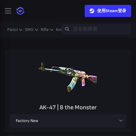
使用Steam登录
Pistol
SMG
Rifle
Knife
Gloves
Heavy
Case
Coll
AK-47 | B the Monster
Factory New