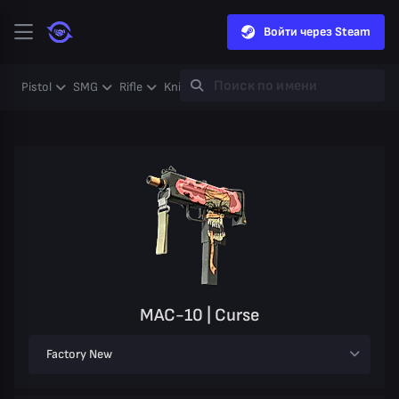
Войти через Steam
Pistol
SMG
Rifle
Knife
Gloves
Heavy
Case
Coll
MAC-10 | Curse
Factory New