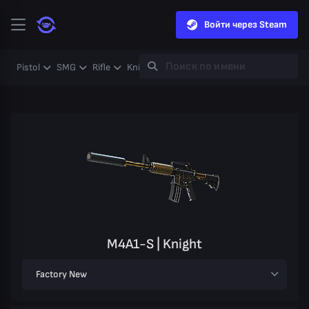
Войти через Steam
Pistol
SMG
Rifle
Knife
Gloves
Heavy
Case
Coll
M4A1-S | Knight
Factory New